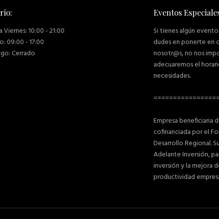
rio:
Eventos Especiale
a Viernes: 10:00 - 21:00
Si tienes algún evento
: 09:00 - 17:00
dudes en ponerte en 
go: Cerrado
nosotr@s, no nos imp
adecuaremos el horari
necesidades.
================
Empresa beneficiaria 
cofinanciada por el 
Desarrollo Regional. 
Adelante Inversión, pa
inversión y la mejora d
productividad empresar