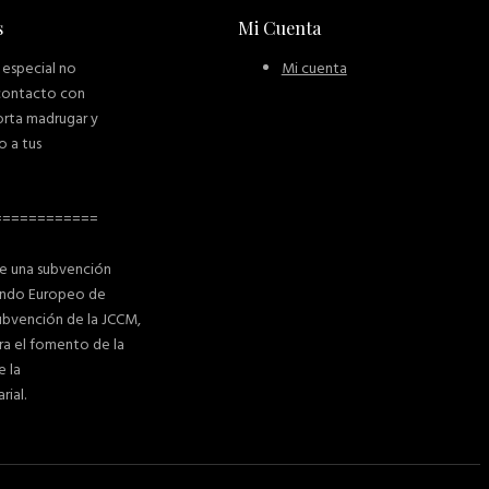
s
Mi Cuenta
 especial no
Mi cuenta
contacto con
orta madrugar y
o a tus
============
de una subvención
Fondo Europeo de
Subvención de la JCCM,
ra el fomento de la
e la
ial.