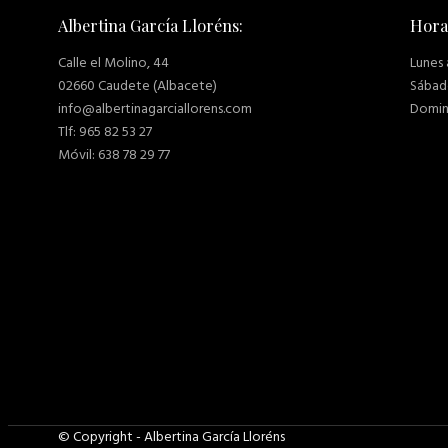
Albertina García Lloréns:
Hora
Calle el Molino, 44
Lunes 
02660 Caudete (Albacete)
Sábado
info@albertinagarciallorens.com
Domin
Tlf: 965 82 53 27
Móvil: 638 78 29 77
© Copyright - Albertina García Lloréns