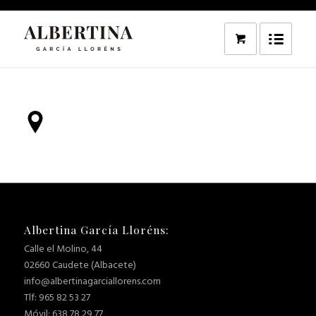
Albertina García Lloréns:
Calle el Molino, 44
02660 Caudete (Albacete)
info@albertinagarciallorens.com
Tlf: 965 82 53 27
Móvil: 638 78 29 77