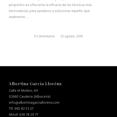
propósito es ofrecerte la eficacia de las técnicas más
innovadoras, para ayudaros a solucionar aquello que
realmente…
0 Comentarios
/
23 agosto, 2018
Albertina García Lloréns:
Calle el Molino, 44
02660 Caudete (Albacete)
info@albertinagarciallorens.com
Tlf: 965 82 53 27
Móvil: 638 78 29 77