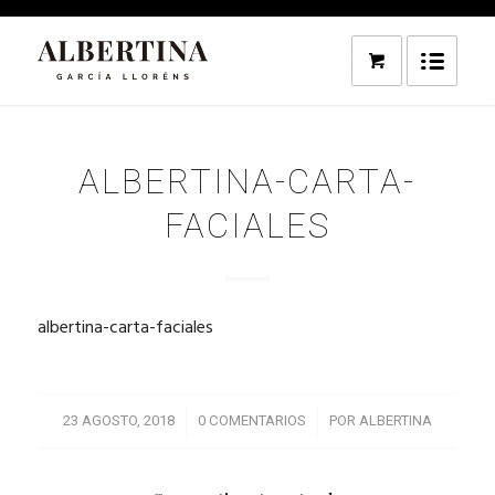
ALBERTINA-CARTA-
FACIALES
albertina-carta-faciales
/
/
23 AGOSTO, 2018
0 COMENTARIOS
POR
ALBERTINA